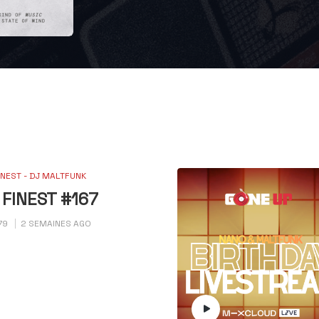
INEST - DJ MALTFUNK
FINEST #167
79
2 SEMAINES AGO