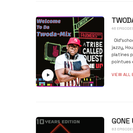
TWOD
46 EPISODE
Old’schoo
jazzy, Ho
platines 
pointues e
VIEW ALL 
GONE 
83 EPISODE