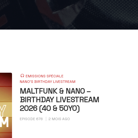
EMISSIONS SPÉCIALE
NANO'S BIRTHDAY LIVESTREAM
MALTFUNK & NANO –
BIRTHDAY LIVESTREAM
2026 (40 & 50YO)
EPISODE 678
2 MOIS AGO