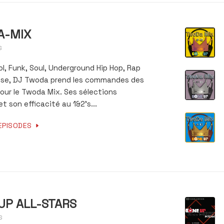
A-MIX
S
l, Funk, Soul, Underground Hip Hop, Rap
use, DJ Twoda prend les commandes des
pour le Twoda Mix. Ses sélections
t son efficacité au 1&2’s...
EPISODES
UP ALL-STARS
S