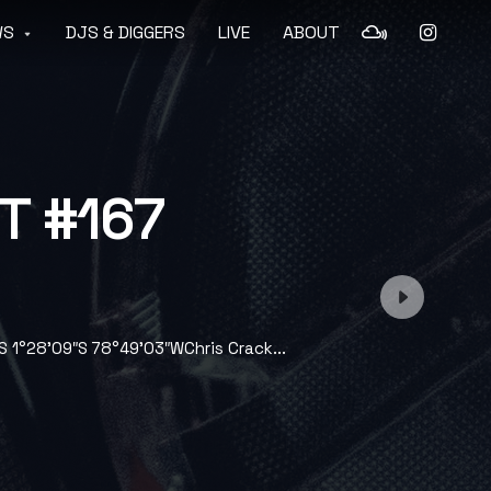
WS
DJS & DIGGERS
LIVE
ABOUT
T #167
 1°28’09″S 78°49’03″WChris Crack...