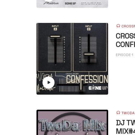
CROSSF
CROS
CONF
EPISODE 1
TWODA
DJ T
MIX#