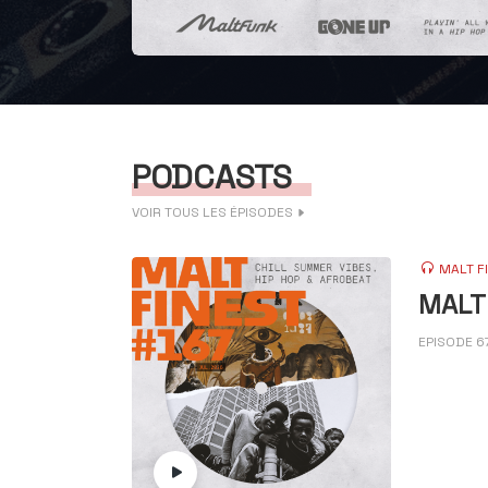
PODCASTS
VOIR TOUS LES ÉPISODES
MALT F
MALT 
EPISODE 6