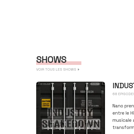
SHOWS
VOIR TOUS LES SHOWS
INDUS
68 EPISODE
Nano pren
entre le H
musicale 
transform