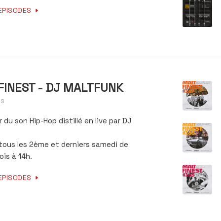
EPISODES
FINEST - DJ MALTFUNK
ES
r du son Hip-Hop distillé en live par DJ
 tous les 2ème et derniers samedi de
is à 14h.
EPISODES