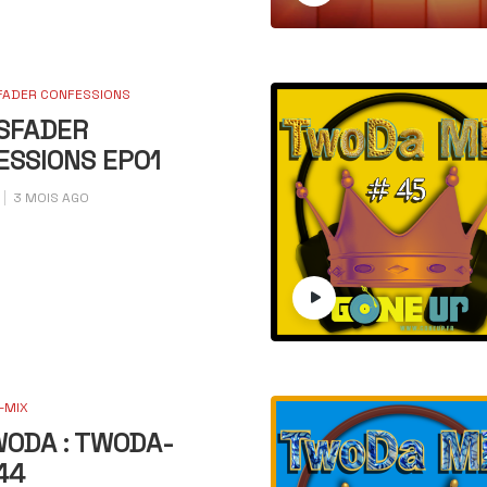
ADER CONFESSIONS
SFADER
ESSIONS EP01
3 MOIS AGO
-MIX
WODA : TWODA-
44