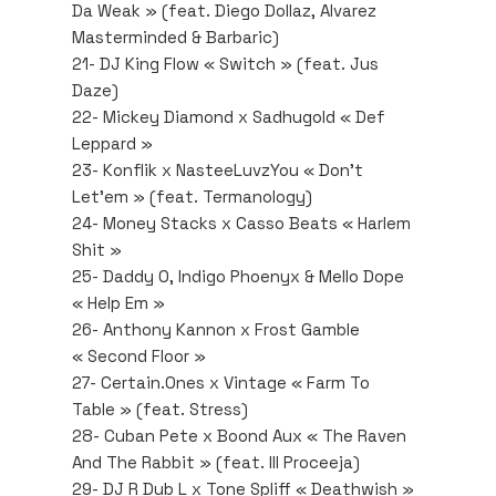
Da Weak » (feat. Diego Dollaz, Alvarez
Masterminded & Barbaric)
21- DJ King Flow « Switch » (feat. Jus
Daze)
22- Mickey Diamond x Sadhugold « Def
Leppard »
23- Konflik x NasteeLuvzYou « Don’t
Let’em » (feat. Termanology)
24- Money Stacks x Casso Beats « Harlem
Shit »
25- Daddy O, Indigo Phoenyx & Mello Dope
« Help Em »
26- Anthony Kannon x Frost Gamble
« Second Floor »
27- Certain.Ones x Vintage « Farm To
Table » (feat. Stress)
28- Cuban Pete x Boond Aux « The Raven
And The Rabbit » (feat. Ill Proceeja)
29- DJ R Dub L x Tone Spliff « Deathwish »