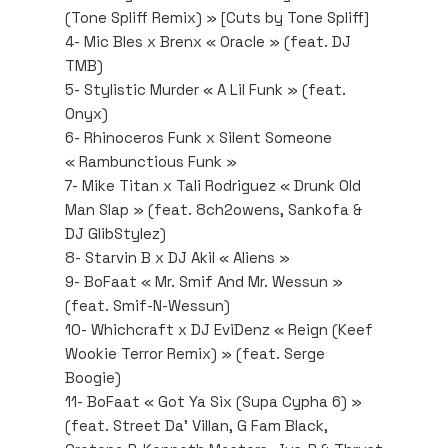
(Tone Spliff Remix) » [Cuts by Tone Spliff]
4- Mic Bles x Brenx « Oracle » (feat. DJ
TMB)
5- Stylistic Murder « A Lil Funk » (feat.
Onyx)
6- Rhinoceros Funk x Silent Someone
« Rambunctious Funk »
7- Mike Titan x Tali Rodriguez « Drunk Old
Man Slap » (feat. 8ch2owens, Sankofa &
DJ GlibStylez)
8- Starvin B x DJ Akil « Aliens »
9- BoFaat « Mr. Smif And Mr. Wessun »
(feat. Smif-N-Wessun)
10- Whichcraft x DJ EviDenz « Reign (Keef
Wookie Terror Remix) » (feat. Serge
Boogie)
11- BoFaat « Got Ya Six (Supa Cypha 6) »
(feat. Street Da’ Villan, G Fam Black,