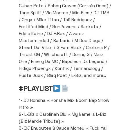
Cuban Pete / Bobby Craves (Certain.Ones) /
Tone Spliff / Vic Monroe / Mic Bles / DJ TMB
/ Onyx / Mike Titan / Tali Rodriguez /
Fortified Mind / 8ch2owens / Sankofa /
Eddie Kaine / DJ E.Rex / Alvarez
Masterminded / Barbaric / M Doc Diego /
Street Da’ Villan / G Fam Black / Crotona P /
Thrust OG / Whichcraft / Donny G / Marz
One / Emerg Da MC / Napoleon Da Legend /
Indigo Phoenyx / Konflik / Termanology /
Ruste Juxx / Blaq Poet / L-Biz, and more…
#PLAYLIST
1- DJ Ronsha « Ronsha Mix Boom Bap Show
Intro »
2- L-Biz x Carolinah Blu « My Name Is L-Biz
(Biz Markie Tribute) »
3- DJ Enyoutee & Sauce Money « Fuck Yall