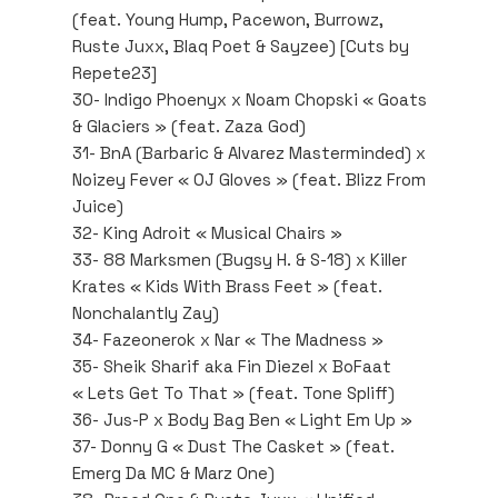
(feat. Young Hump, Pacewon, Burrowz,
Ruste Juxx, Blaq Poet & Sayzee) [Cuts by
Repete23]
30- Indigo Phoenyx x Noam Chopski « Goats
& Glaciers » (feat. Zaza God)
31- BnA (Barbaric & Alvarez Masterminded) x
Noizey Fever « OJ Gloves » (feat. Blizz From
Juice)
32- King Adroit « Musical Chairs »
33- 88 Marksmen (Bugsy H. & S-18) x Killer
Krates « Kids With Brass Feet » (feat.
Nonchalantly Zay)
34- Fazeonerok x Nar « The Madness »
35- Sheik Sharif aka Fin Diezel x BoFaat
« Lets Get To That » (feat. Tone Spliff)
36- Jus-P x Body Bag Ben « Light Em Up »
37- Donny G « Dust The Casket » (feat.
Emerg Da MC & Marz One)