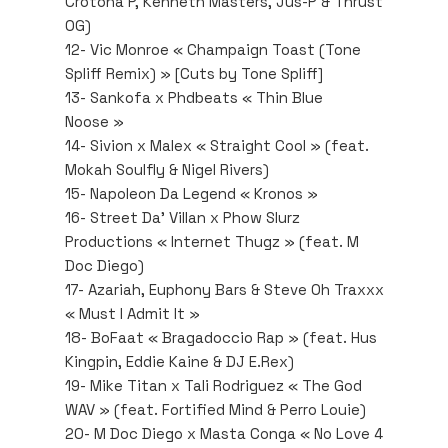
Crotona P, Kenneth Masters, Jus-P & Thrust
OG)
12- Vic Monroe « Champaign Toast (Tone
Spliff Remix) » [Cuts by Tone Spliff]
13- Sankofa x Phdbeats « Thin Blue
Noose »
14- Sivion x Malex « Straight Cool » (feat.
Mokah Soulfly & Nigel Rivers)
15- Napoleon Da Legend « Kronos »
16- Street Da’ Villan x Phow Slurz
Productions « Internet Thugz » (feat. M
Doc Diego)
17- Azariah, Euphony Bars & Steve Oh Traxxx
« Must I Admit It »
18- BoFaat « Bragadoccio Rap » (feat. Hus
Kingpin, Eddie Kaine & DJ E.Rex)
19- Mike Titan x Tali Rodriguez « The God
WAV » (feat. Fortified Mind & Perro Louie)
20- M Doc Diego x Masta Conga « No Love 4