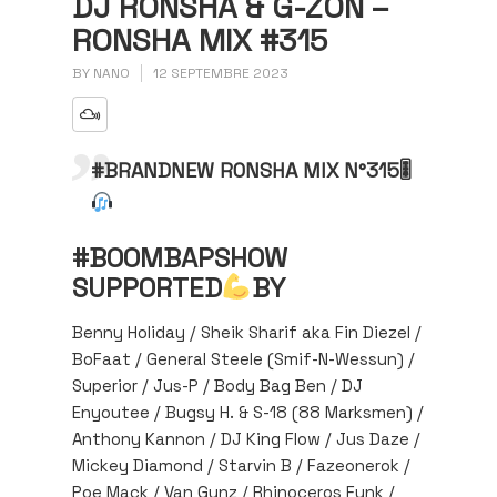
DJ RONSHA & G-ZON –
RONSHA MIX #315
BY
NANO
12 SEPTEMBRE 2023
#BRANDNEW RONSHA MIX N°315🎚
#BOOMBAPSHOW
SUPPORTED
BY
Benny Holiday / Sheik Sharif aka Fin Diezel /
BoFaat / General Steele (Smif-N-Wessun) /
Superior / Jus-P / Body Bag Ben / DJ
Enyoutee / Bugsy H. & S-18 (88 Marksmen) /
Anthony Kannon / DJ King Flow / Jus Daze /
Mickey Diamond / Starvin B / Fazeonerok /
Poe Mack / Van Gunz / Rhinoceros Funk /