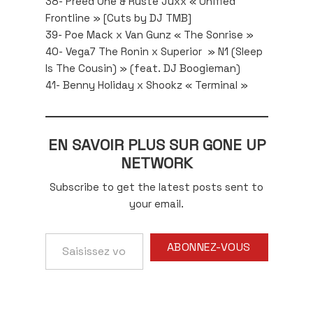
38- Preed One & Ruste Juxx « Unified
Frontline » [Cuts by DJ TMB]
39- Poe Mack x Van Gunz « The Sonrise »
40- Vega7 The Ronin x Superior » N1 (Sleep
Is The Cousin) » (feat. DJ Boogieman)
41- Benny Holiday x Shookz « Terminal »
EN SAVOIR PLUS SUR GONE UP
NETWORK
Subscribe to get the latest posts sent to
your email.
Saisissez
ABONNEZ-VOUS
votre
adresse
e-
mail…