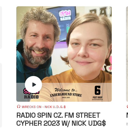
WRECKS ON - NICK U.D.G.$
RADIO SPIN CZ. FM STREET
CYPHER 2023 W/ NICK UDG$