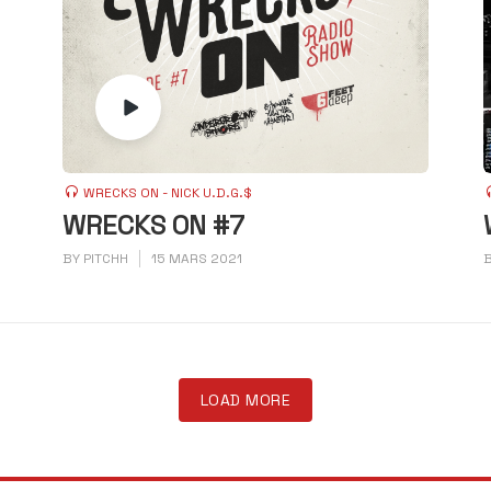
WRECKS ON - NICK U.D.G.$
WRECKS ON #7
BY
PITCHH
15 MARS 2021
LOAD MORE