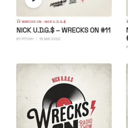
WRECKS ON - NICK U.D.G.$
NICK U.D.G.$ – WRECKS ON #11
BY
PITCHH
18 MAI 2022