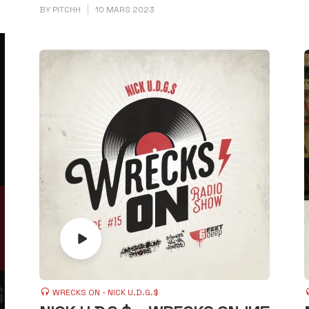
BY
PITCHH
10 MARS 2023
WRECKS ON - NICK U.D.G.$