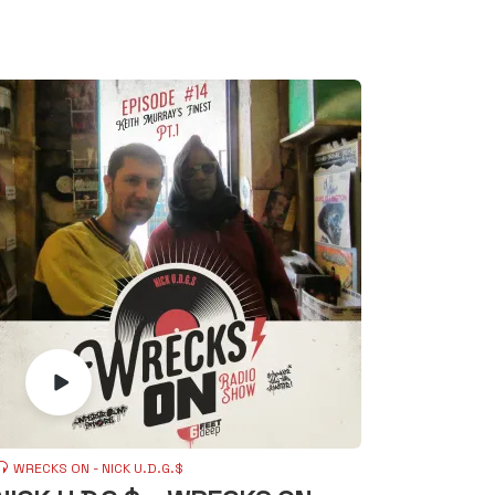
WRECKS ON - NICK U.D.G.$