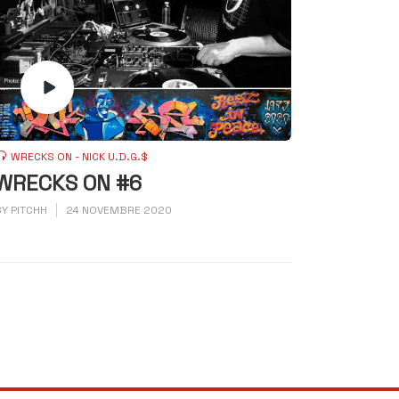
WRECKS ON - NICK U.D.G.$
WRECKS ON #6
BY
PITCHH
24 NOVEMBRE 2020