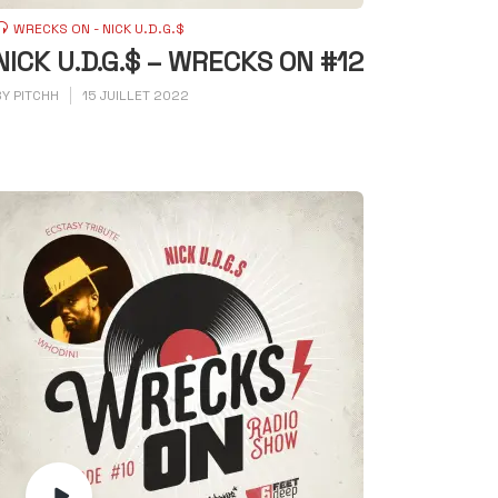
WRECKS ON - NICK U.D.G.$
NICK U.D.G.$ – WRECKS ON #12
BY
PITCHH
15 JUILLET 2022