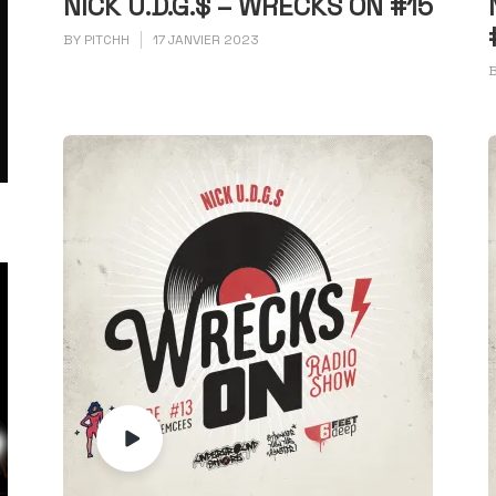
NICK U.D.G.$ – WRECKS ON #15
BY
PITCHH
17 JANVIER 2023