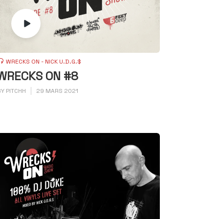
WRECKS ON - NICK U.D.G.$
WRECKS ON #8
BY
PITCHH
29 MARS 2021