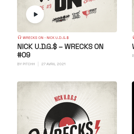
WRECKS ON - NICK U.D.G.$
NICK U.D.G.$ – WRECKS ON
#09
BY
PITCHH
27 AVRIL 2021