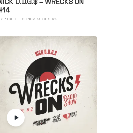
NICK U.D.G.$ – WRECKS ON
#14
BY
PITCHH
28 NOVEMBRE 2022