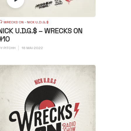
WRECKS ON - NICK U.D.G.$
NICK U.D.G.$ – WRECKS ON
#10
BY
PITCHH
18 MAI 2022