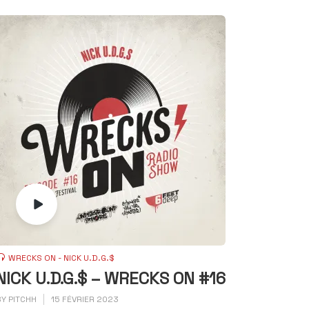
WRECKS ON - NICK U.D.G.$
NICK U.D.G.$ – WRECKS ON #16
BY
PITCHH
15 FÉVRIER 2023