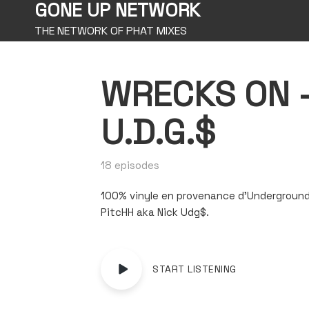
GONE UP NETWORK
THE NETWORK OF PHAT MIXES
WRECKS ON –
U.D.G.$
18 episodes
100% vinyle en provenance d’Underground 
PitcHH aka Nick Udg$.
START LISTENING