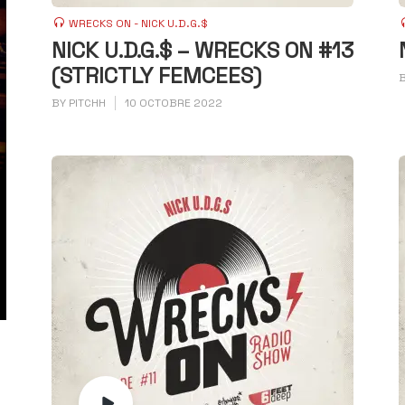
WRECKS ON - NICK U.D.G.$
NICK U.D.G.$ – WRECKS ON #13
(STRICTLY FEMCEES)
BY
PITCHH
10 OCTOBRE 2022