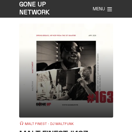
GONE UP
MENU
NETWORK
MALT FINEST - DJ MALTFUNK