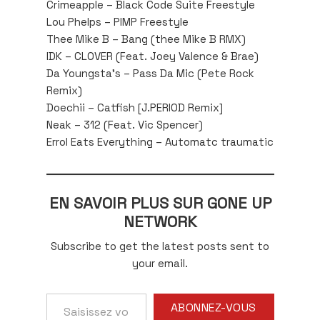
Crimeapple – Black Code Suite Freestyle
Lou Phelps – PIMP Freestyle
Thee Mike B – Bang (thee Mike B RMX)
IDK – CLOVER (Feat. Joey Valence & Brae)
Da Youngsta’s – Pass Da Mic (Pete Rock
Remix)
Doechii – Catfish [J.PERIOD Remix]
Neak – 312 (Feat. Vic Spencer)
Errol Eats Everything – Automatc traumatic
EN SAVOIR PLUS SUR GONE UP
NETWORK
Subscribe to get the latest posts sent to
your email.
Saisissez
ABONNEZ-VOUS
votre