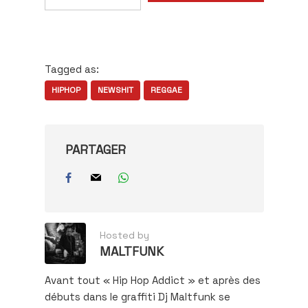
adresse
e-
mail…
Tagged as:
HIPHOP
NEWSHIT
REGGAE
PARTAGER
Hosted by
MALTFUNK
Avant tout « Hip Hop Addict » et après des
débuts dans le graffiti Dj Maltfunk se