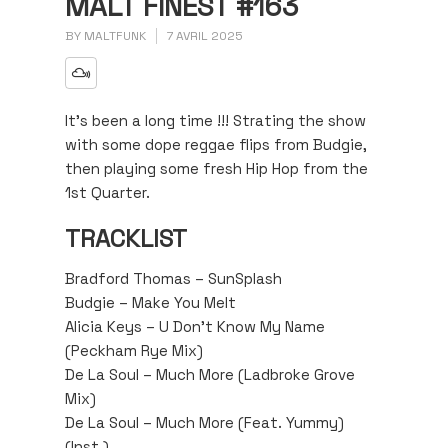
MALT FINEST #163
BY
MALTFUNK
7 AVRIL 2025
It’s been a long time !!! Strating the show
with some dope reggae flips from Budgie,
then playing some fresh Hip Hop from the
1st Quarter.
TRACKLIST
Bradford Thomas – SunSplash
Budgie – Make You Melt
Alicia Keys – U Don’t Know My Name
(Peckham Rye Mix)
De La Soul – Much More (Ladbroke Grove
Mix)
De La Soul – Much More (Feat. Yummy)
(Inst.)