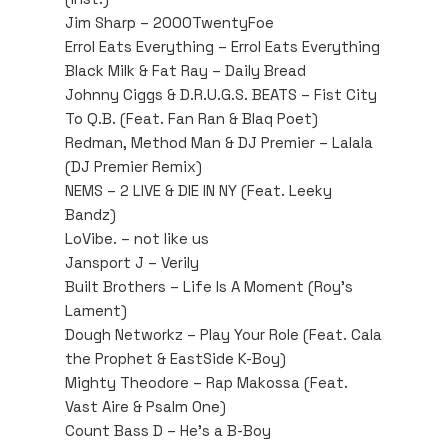
Jim Sharp – 2000TwentyFoe
Errol Eats Everything – Errol Eats Everything
Black Milk & Fat Ray – Daily Bread
Johnny Ciggs & D.R.U.G.S. BEATS – Fist City
To Q.B. (Feat. Fan Ran & Blaq Poet)
Redman, Method Man & DJ Premier – Lalala
(DJ Premier Remix)
NEMS – 2 LIVE & DIE IN NY (Feat. Leeky
Bandz)
LoVibe. – not like us
Jansport J – Verily
Built Brothers – Life Is A Moment (Roy’s
Lament)
Dough Networkz – Play Your Role (Feat. Cala
the Prophet & EastSide K-Boy)
Mighty Theodore – Rap Makossa (Feat.
Vast Aire & Psalm One)
Count Bass D – He’s a B-Boy