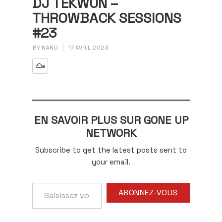
DJ TEKWUN –
THROWBACK SESSIONS
#23
BY
NANO
17 AVRIL 2023
EN SAVOIR PLUS SUR GONE UP
NETWORK
Subscribe to get the latest posts sent to
your email.
Saisissez
ABONNEZ-VOUS
votre
adresse
e-