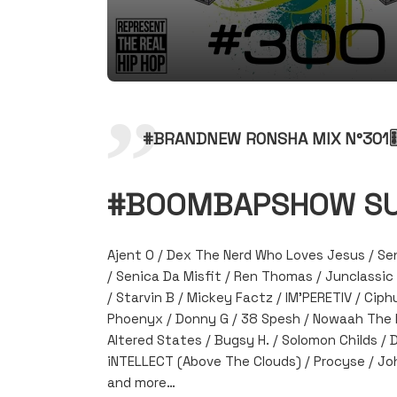
#BRANDNEW RONSHA MIX N°301
#BOOMBAPSHOW S
Ajent O / Dex The Nerd Who Loves Jesus / Sen
/ Senica Da Misfit / Ren Thomas / Junclassic 
/ Starvin B / Mickey Factz / IM’PERETIV / Cip
Phoenyx / Donny G / 38 Spesh / Nowaah The F
Altered States / Bugsy H. / Solomon Childs / 
iNTELLECT (Above The Clouds) / Procyse / Jo
and more…