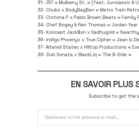
31- J57 « Mulberry St. » (feat. Junclassic & 
32- Chubs x BodyBagBen « Metro Train Retro
33- Crotona P x Pablo Brown Beats « Family F
34- Chef Bogey & Ren Thomas « Jordan Year
35- Koncept Jack$on x Sadhugold « Swarthy
36- Indigo Phoenyx x True Cipher « Jean Is D
37- Altered States x Hilltop Productions « E
38- Dub Sonata x BlackLiq « The B-Side »
EN SAVOIR PLUS
Subscribe to get the l
Saisissez
votre
adresse
e-
mail…