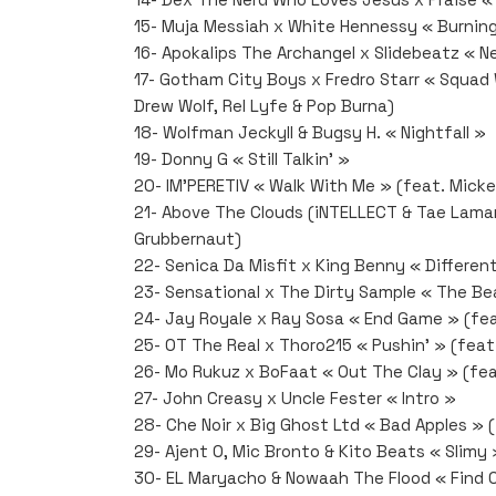
15- Muja Messiah x White Hennessy « Burning
16- Apokalips The Archangel x Slidebeatz « Ne
17- Gotham City Boys x Fredro Starr « Squad 
Drew Wolf, Rel Lyfe & Pop Burna)
18- Wolfman Jeckyll & Bugsy H. « Nightfall »
19- Donny G « Still Talkin' »
20- IM’PERETIV « Walk With Me » (feat. Mick
21- Above The Clouds (iNTELLECT & Tae Lamar)
Grubbernaut)
22- Senica Da Misfit x King Benny « Differe
23- Sensational x The Dirty Sample « The Be
24- Jay Royale x Ray Sosa « End Game » (fea
25- OT The Real x Thoro215 « Pushin' » (feat
26- Mo Rukuz x BoFaat « Out The Clay » (fea
27- John Creasy x Uncle Fester « Intro »
28- Che Noir x Big Ghost Ltd « Bad Apples »
29- Ajent O, Mic Bronto & Kito Beats « Slim
30- EL Maryacho & Nowaah The Flood « Find O