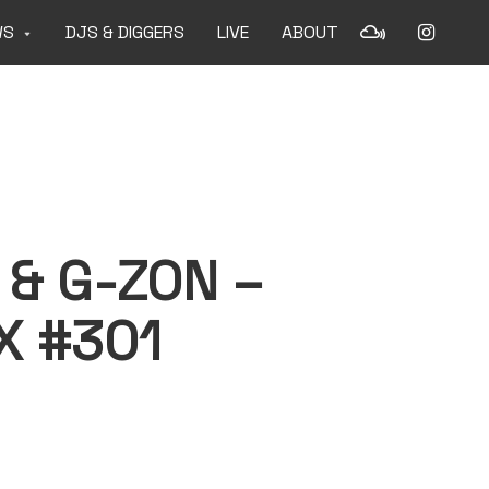
WS
DJS & DIGGERS
LIVE
ABOUT
& G-ZON –
X #301