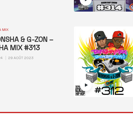
 MIX
NSHA & G-ZON –
HA MIX #313
24
29 AOÛT 2023