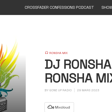
CROSSFADER CONFESSIONS PODCAST
SHO
RONSHA MIX
DJ RONSHA 
RONSHA MI
BY
GONE UP RADIO
29 MARS 2023
Mixcloud