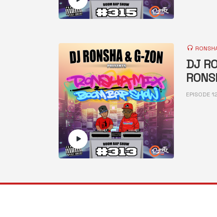
RONSHA
DJ RO
RONS
EPISODE 1