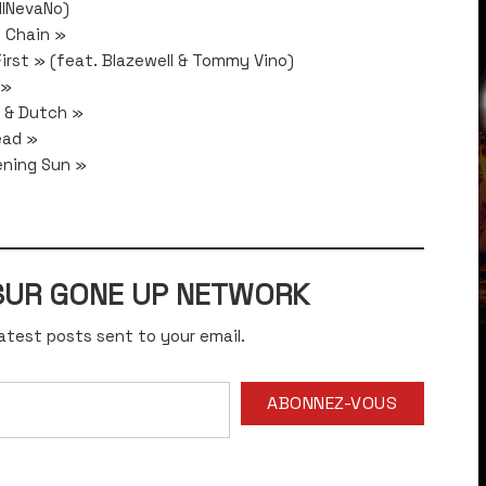
UllNevaNo)
 Chain »
irst » (feat. Blazewell & Tommy Vino)
 »
 & Dutch »
ead »
vening Sun »
 SUR GONE UP NETWORK
atest posts sent to your email.
ABONNEZ-VOUS