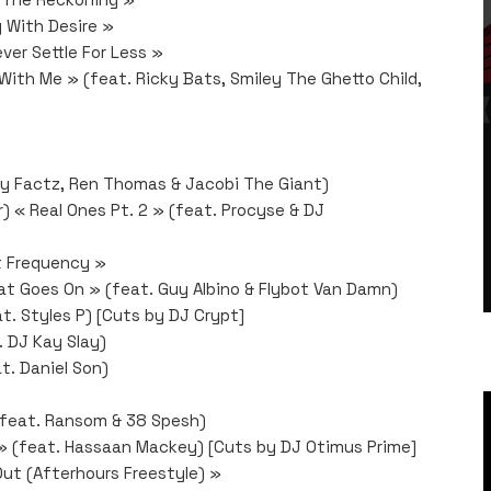
 With Desire »
ver Settle For Less »
With Me » (feat. Ricky Bats, Smiley The Ghetto Child,
ey Factz, Ren Thomas & Jacobi The Giant)
 « Real Ones Pt. 2 » (feat. Procyse & DJ
nt Frequency »
at Goes On » (feat. Guy Albino & Flybot Van Damn)
t. Styles P) [Cuts by DJ Crypt]
. DJ Kay Slay)
t. Daniel Son)
 (feat. Ransom & 38 Spesh)
y » (feat. Hassaan Mackey) [Cuts by DJ Otimus Prime]
ut (Afterhours Freestyle) »