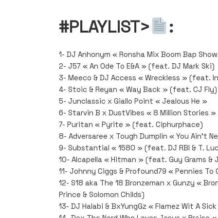
#PLAYLIST>
:
1- DJ Anhonym « Ronsha Mix Boom Bap Show 
2- J57 « An Ode To E&A » (feat. DJ Mark Ski)
3- Meeco & DJ Access « Wreckless » (feat. 
4- Stoic & Reyan « Way Back » (feat. CJ Fly)
5- Junclassic x Giallo Point « Jealous He »
6- Starvin B x DustVibes « 8 Million Stories »
7- Puritan « Pyrite » (feat. Ciphurphace)
8- Adversaree x Tough Dumplin « You Ain’t Ne
9- Substantial « 1580 » (feat. DJ RBI & T. Lu
10- Alcapella « Hitman » (feat. Guy Grams & 
11- Johnny Ciggs & Profound79 « Pennies To 
12- S18 aka The 18 Bronzeman x Gunzy « Bron
Prince & Solomon Childs)
13- DJ Halabi & BxYungGz « Flamez Wit A Sick
14- Dex The Nerd Who Loves Jesus x Praise 