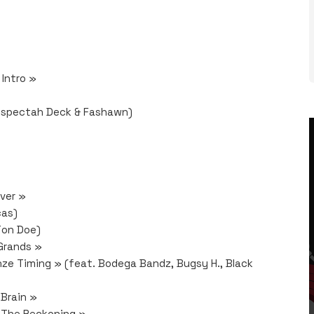
Intro »
Inspectah Deck & Fashawn)
ver »
cas)
Jon Doe)
Grands »
ze Timing » (feat. Bodega Bandz, Bugsy H., Black
 Brain »
« The Reckoning »