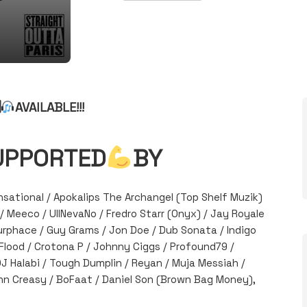

AVAILABLE!!!
UPPORTED
BY
sational / Apokalips The Archangel (Top Shelf Muzik)
/ Meeco / UllNevaNo / Fredro Starr (Onyx) / Jay Royale
hurphace / Guy Grams / Jon Doe / Dub Sonata / Indigo
lood / Crotona P / Johnny Ciggs / Profound79 /
DJ Halabi / Tough Dumplin / Reyan / Muja Messiah /
hn Creasy / BoFaat / Daniel Son (Brown Bag Money),