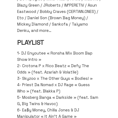
Blazy Green / JRoberts / IM’PERETIV / Asun
Eastwood / Bobby Craves (CERTAIN.ONES) /
Eto / Daniel Son (Brown Bag Money) /
Mickey Diamond / Sankofa / Taiyamo
Denku, and more…
PLAYLIST
1- DJ Enyoutee « Ronsha Mix Boom Bap
Show Intro »
2- Crotona P x Rico Beatz « Defy The
Odds » (feat. Azariah & Volatile)
3- Skyzoo x The Other Guys « Bodies! »
4- Priest Da Nomad x DJ Rage « Guess
Who » (feat. Blakka P)
5- Mosberg Banga « Darkside » (feat. Sam
G, Big Twins & Havoc)
6- Ea$y Money, Chilla Jones & DJ
Manipulator « It Ain’t A Game »