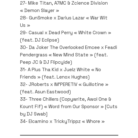
27- Mike Titan, A7MC & Zcience Division
« Demon Slayer »
28- GunSmoke x Darius Lazar « War Wit
Us »
29- Casual x Dead Perry « White Crown »
(feat. DJ Eclipse)
30- Da Joker The Overlooked Emcee x Feadi
Pendergrass « New Mind State » (feat.
Peep JC & DJ Flipcyide)
31- A Plus Tha Kid x Juelz White « No
Friends » (feat. Lenox Hughes)
32- JRoberts x IM’PERETIV « Guillotine »
(feat. Asun Eastwood)
33- Three Chillers (Copywrite, Awol One &
Kount Fif) « Word from Our Sponsor » [Cuts
by DJ Swab]
34- Elcamino x TrickyTrippz « Whore »