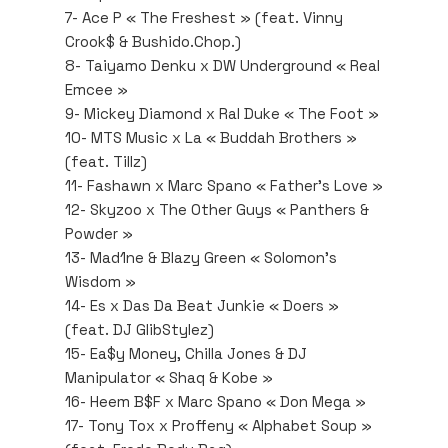
7- Ace P « The Freshest » (feat. Vinny
Crook$ & Bushido.Chop.)
8- Taiyamo Denku x DW Underground « Real
Emcee »
9- Mickey Diamond x Ral Duke « The Foot »
10- MTS Music x La « Buddah Brothers »
(feat. Tillz)
11- Fashawn x Marc Spano « Father’s Love »
12- Skyzoo x The Other Guys « Panthers &
Powder »
13- Mad1ne & Blazy Green « Solomon’s
Wisdom »
14- Es x Das Da Beat Junkie « Doers »
(feat. DJ GlibStylez)
15- Ea$y Money, Chilla Jones & DJ
Manipulator « Shaq & Kobe »
16- Heem B$F x Marc Spano « Don Mega »
17- Tony Tox x Proffeny « Alphabet Soup »