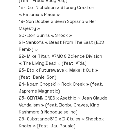
(feat. Fredo Body Bag)
18- Dan Nicholson x Stoney Craxton
« Petunia’s Place »
19- Son Doobie x Sevin Soprano « Her
Majesty »
20- Don Gunna « Shook »
21- Sankofa « Beast From The East (EDS
Remix) »
22- Mike Titan, A7MC & Zcience Division
« The Living Dead » (feat. Aïda)
23- Eto x Futurewave « Make It Out »
(feat. Daniel Son)
24- Noam Chopski « Rock Creek » (feat.
Japreme Magnetic)
25- CERTAIN.ONES x Asethic « Jean Claude
Vandalism » (feat. Bobby Craves, King
Kashmere & Nobodyelse Inc)
26- Substance810 x D-Styles « Shoebox
Knots » (feat. Jay Royale)