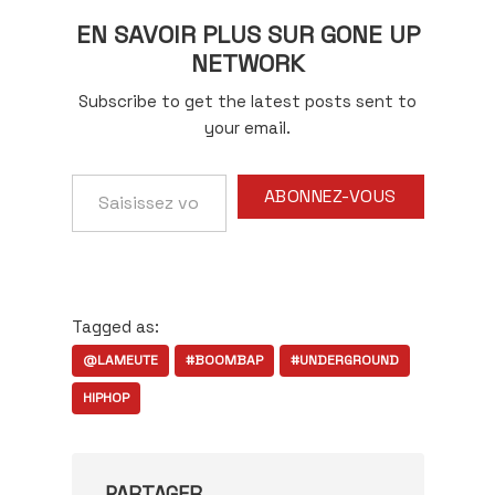
EN SAVOIR PLUS SUR GONE UP
NETWORK
Subscribe to get the latest posts sent to
your email.
Saisissez
ABONNEZ-VOUS
votre
adresse
e-
mail…
Tagged as:
@LAMEUTE
#BOOMBAP
#UNDERGROUND
HIPHOP
PARTAGER