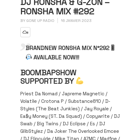
DJ RONSHA & G-ZON –
RONSHA MIX #292
BY
GONE UP RADIO
16 JANVIER 2023
BRANDNEW RONSHA MIX N°292 🎚
AVAILABLE NOW!!!
BOOMBAPSHOW
SUPPORTED BY
Priest Da Nomad / Japreme Magnetic /
Volatile / Crotona P / Substance810 / D-
Styles (The Beat Junkies) / Jay Royale /
Ea$y Money (ST. Da Squad) / Copywrite / DJ
Swab / Big Twins / DJ Eclipse / Es / DJ
GlibStylez / Da Joker The Overlooked Emcee
/ DJ Flipcyide / Mike Titan / A7MC / Mad1ne /