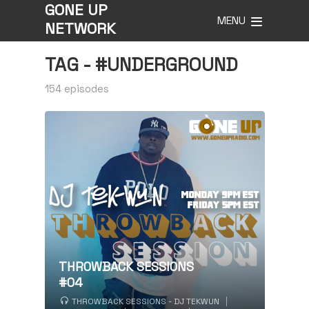
GONE UP
MENU
NETWORK
TAG -
#UNDERGROUND
154 episodes
THROWBACK SESSIONS
#04
THROWBACK SESSIONS - DJ TEKWUN