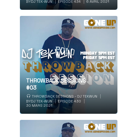
BY
DJ TEK-WUN
EPISODE 434
6 AVRIL 2021
THROWBACK SESSIONS
#03
THROWBACK SESSIONS - DJ TEKWUN
BY
DJ TEK-WUN
EPISODE 430
30 MARS 2021