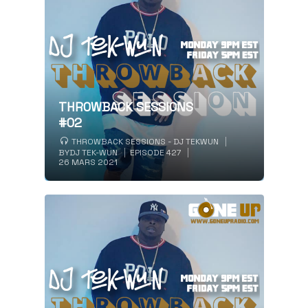
THROWBACK SESSIONS
#02
THROWBACK SESSIONS - DJ TEKWUN
BY
DJ TEK-WUN
EPISODE 427
26 MARS 2021