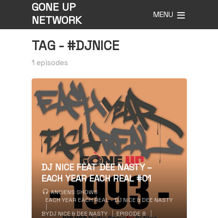
GONE UP
MENU
NETWORK
TAG -
#DJNICE
1 episodes
DJ NICE FEAT DEE NASTY –
EACH YEAR EACH REAL #01
ANCIENS SHOWS
EACH YEAR EACH REAL - DJ NICE & DEE NASTY
BY
DJ NICE & DEE NASTY
EPISODE 8