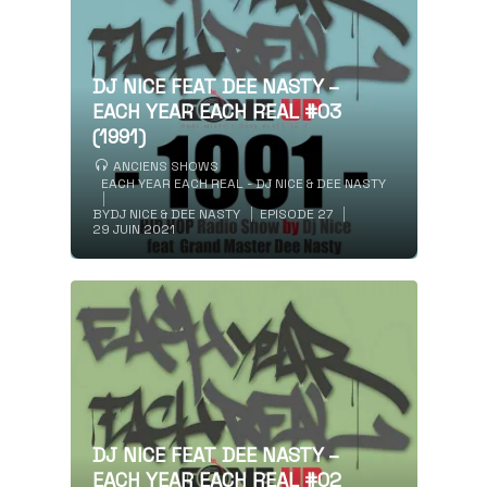
DJ NICE FEAT DEE NASTY –
EACH YEAR EACH REAL #03
(1991)
ANCIENS SHOWS
EACH YEAR EACH REAL - DJ NICE & DEE NASTY
BY
DJ NICE & DEE NASTY
EPISODE 27
29 JUIN 2021
DJ NICE FEAT DEE NASTY –
EACH YEAR EACH REAL #02