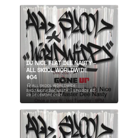
DJ NICE FEAT DEE NASTY –
ALL SKOOL WORLDWIDE
#04
ALL SKOOL WORLDWIDE
BY
DJ NICE & DEE NASTY
EPISODE 63
28 DÉCEMBRE 2021