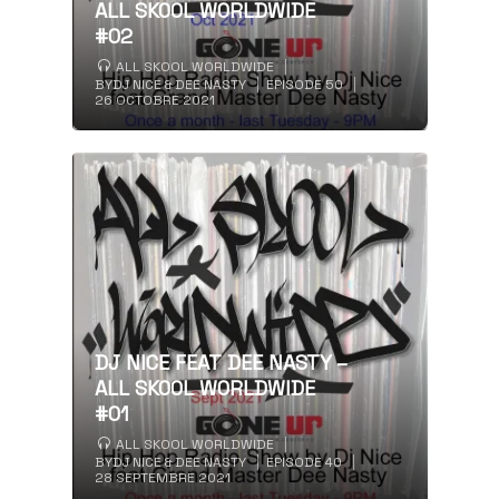
ALL SKOOL WORLDWIDE
#02
ALL SKOOL WORLDWIDE
BY
DJ NICE & DEE NASTY
EPISODE 50
26 OCTOBRE 2021
DJ NICE FEAT DEE NASTY –
ALL SKOOL WORLDWIDE
#01
ALL SKOOL WORLDWIDE
BY
DJ NICE & DEE NASTY
EPISODE 40
28 SEPTEMBRE 2021