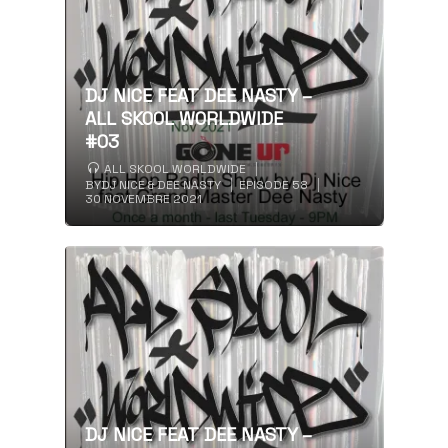
DJ NICE FEAT DEE NASTY –
ALL SKOOL WORLDWIDE
#03
ALL SKOOL WORLDWIDE
BY
DJ NICE & DEE NASTY
EPISODE 58
30 NOVEMBRE 2021
DJ NICE FEAT DEE NASTY –