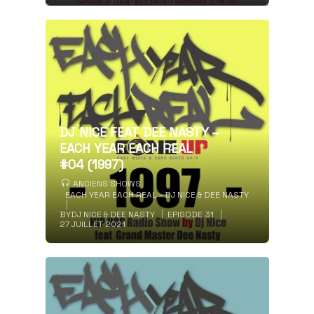
DJ NICE FEAT DEE NASTY –
EACH YEAR EACH REAL
#04 (1997)
ANCIENS SHOWS
EACH YEAR EACH REAL - DJ NICE & DEE NASTY
BY
DJ NICE & DEE NASTY
EPISODE 31
27 JUILLET 2021