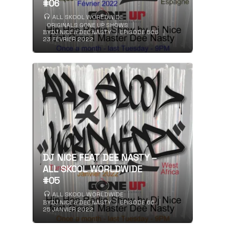
#06
ALL SKOOL WORLDWIDE
ORIGINALS GONE UP SHOWS
BY
DJ NICE & DEE NASTY
EPISODE 506
23 FÉVRIER 2022
DJ NICE FEAT DEE NASTY –
ALL SKOOL WORLDWIDE
#05
ALL SKOOL WORLDWIDE
BY
DJ NICE & DEE NASTY
EPISODE 66
25 JANVIER 2022