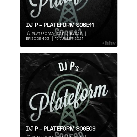
DJ P – PLATEFORM S06E11
PLATEFORM - DJ P
BY
DJ P
EPISODE 463
15 JUILLET 2021
DJ P – PLATEFORM S06E09