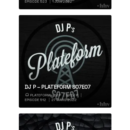
EPISODE 523
1 JUIN 2022
DJ P – PLATEFORM S07E07
PLATEFORM - DJ P
BY
DJ P
EPISODE 512
27 MARS 2022