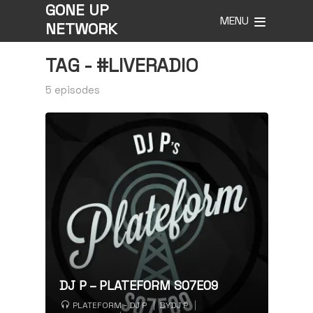
GONE UP
MENU
NETWORK
TAG -
#LIVERADIO
5 episodes
DJ P – PLATEFORM S07E09
PLATEFORM - DJ P
BY
DJ P