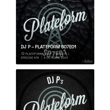
DJ P – PLATEFORM S07E01
PLATEFORM - DJ P
BY
DJ P
EPISODE 478
3 OCTOBRE 2021