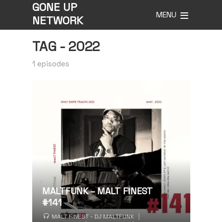
GONE UP
MENU
NETWORK
TAG -
2022
1 episodes
MALTFUNK – MALT FINEST
#141
MALT FINEST - DJ MALTFUNK