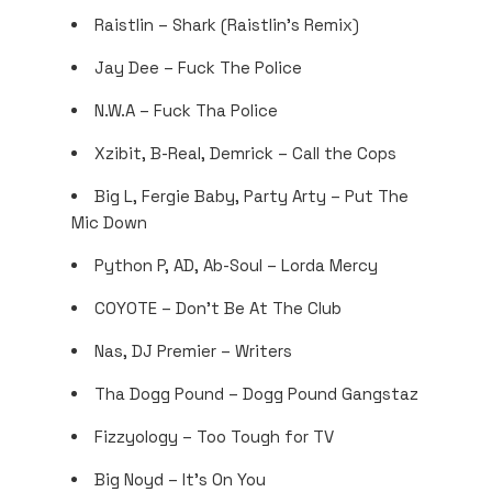
Raistlin – Shark (Raistlin’s Remix)
Jay Dee – Fuck The Police
N.W.A – Fuck Tha Police
Xzibit, B-Real, Demrick – Call the Cops
Big L, Fergie Baby, Party Arty – Put The
Mic Down
Python P, AD, Ab-Soul – Lorda Mercy
COYOTE – Don’t Be At The Club
Nas, DJ Premier – Writers
Tha Dogg Pound – Dogg Pound Gangstaz
Fizzyology – Too Tough for TV
Big Noyd – It’s On You