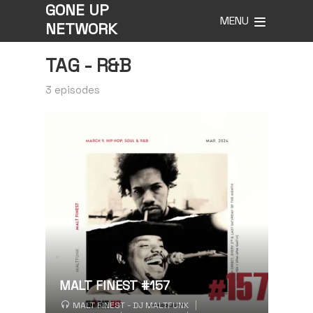
GONE UP
MENU
NETWORK
TAG -
R&B
3 episodes
MALT FINEST #157
MALT FINEST - DJ MALTFUNK