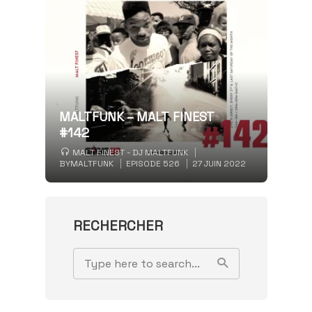
MALTFUNK – MALT FINEST
#142
MALT FINEST - DJ MALTFUNK
BY
MALTFUNK
EPISODE 526
27 JUIN 2022
RECHERCHER