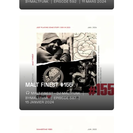
BY
MALTFUNK
EPISODE 592
11 MARS 2024
MALT FINEST #155
MALT FINEST - DJ MALTFUNK
BY
MALTFUNK
EPISODE 587
15 JANVIER 2024