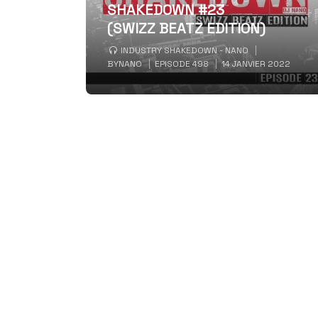
SHAKEDOWN #23
(SWIZZ BEATZ EDITION)
INDUSTRY SHAKEDOWN - NANO
BY
NANO
EPISODE 498
14 JANVIER 2022