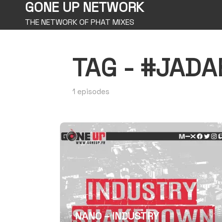
GONE UP NETWORK
THE NETWORK OF PHAT MIXES
TAG -
#JADA
1 episodes
NANO – INDUSTRY