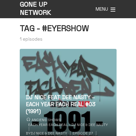
GONE UP
MENU
NETWORK
TAG -
#EYERSHOW
1 episodes
DJ NICE FEAT DEE NASTY –
EACH YEAR EACH REAL #03
(1991)
ANCIENS SHOWS
EACH YEAR EACH REAL - DJ NICE & DEE NASTY
BY
DJ NICE & DEE NASTY
EPISODE 27