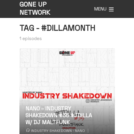
GONE UP
MENU
NETWORK
TAG -
#DILLAMONTH
1 episodes
NANO – INDUSTRY
SHAKEDOWN #35 #JDILLA
W/ DJ MALTFUNK
INDUSTRY SHAKEDOWN - NANO