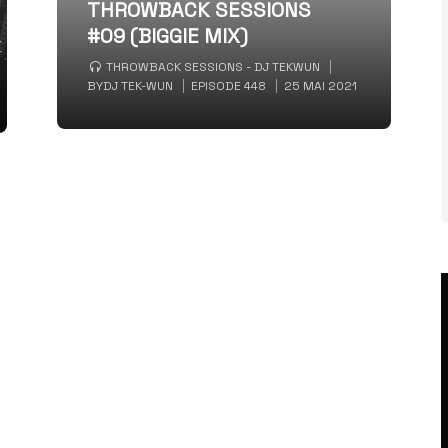
THROWBACK SESSIONS
#09 (BIGGIE MIX)
THROWBACK SESSIONS - DJ TEKWUN
BY
DJ TEK-WUN
EPISODE 448
25 MAI 2021