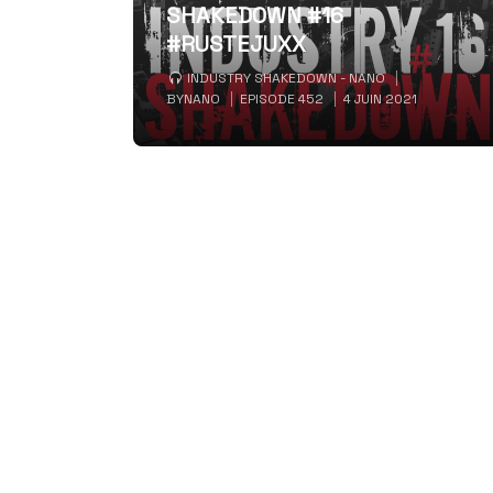
SHAKEDOWN #16
#RUSTEJUXX
INDUSTRY SHAKEDOWN - NANO
BY
NANO
EPISODE 452
4 JUIN 2021