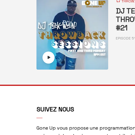
THROWB
DJ T
THRO
#21
EPISODE 5
SUIVEZ NOUS
Gone Up vous propose une programmation 