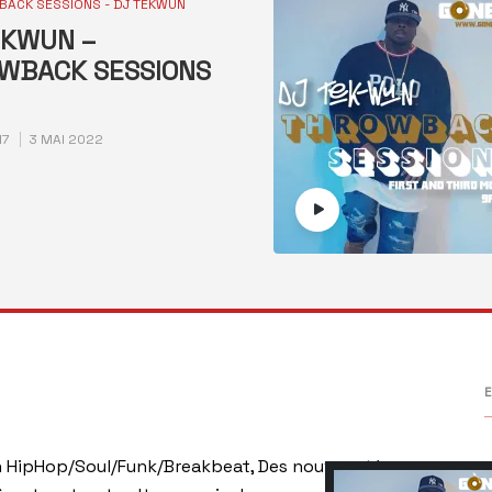
ACK SESSIONS - DJ TEKWUN
EKWUN –
WBACK SESSIONS
17
3 MAI 2022
E
HipHop/Soul/Funk/Breakbeat, Des nouveautés,