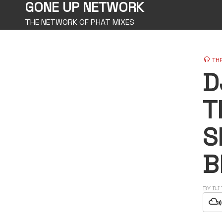
GONE UP NETWORK
THE NETWORK OF PHAT MIXES
TH
D
T
S
B
BY
DJ