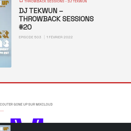
THROWBACK SESSIONS - DJ TEKWUN
DJ TEKWUN –
THROWBACK SESSIONS
#20
EPISODE 503
1 FÉVRIER 2022
COUTER GONE UP SUR MIXCLOUD