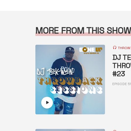
MORE FROM THIS SHOW
THROWB
DJ T
THRO
#23
EPISODE 5