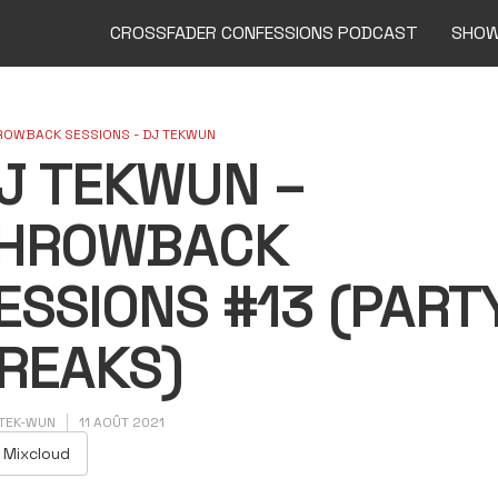
CROSSFADER CONFESSIONS PODCAST
SHO
ROWBACK SESSIONS - DJ TEKWUN
J TEKWUN –
HROWBACK
ESSIONS #13 (PART
REAKS)
 TEK-WUN
11 AOÛT 2021
Mixcloud