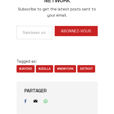
NETWORK
Subscribe to get the latest posts sent to
your email.
Saisissez
ABONNEZ-VOUS
votre
adresse
e-
mail…
Tagged as:
#JAYDEE
#JDILLA
#NEWYORK
DETROIT
PARTAGER