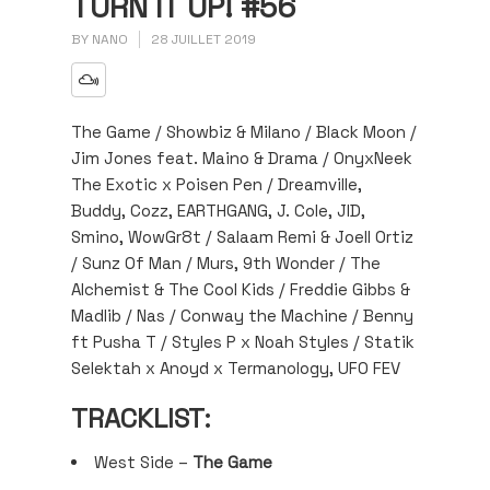
TURN IT UP! #56
BY
NANO
28 JUILLET 2019
The Game / Showbiz & Milano / Black Moon /
Jim Jones feat. Maino & Drama / OnyxNeek
The Exotic x Poisen Pen / Dreamville,
Buddy, Cozz, EARTHGANG, J. Cole, JID,
Smino, WowGr8t / Salaam Remi & Joell Ortiz
/ Sunz Of Man / Murs, 9th Wonder / The
Alchemist & The Cool Kids / Freddie Gibbs &
Madlib / Nas / Conway the Machine / Benny
ft Pusha T / Styles P x Noah Styles / Statik
Selektah x Anoyd x Termanology, UFO FEV
TRACKLIST:
West Side –
The Game