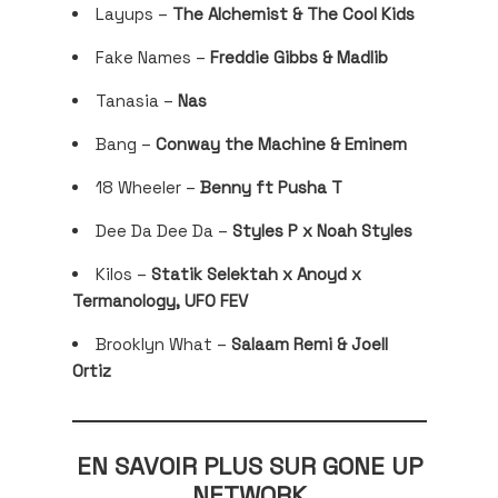
Layups –
The Alchemist & The Cool Kids
Fake Names –
Freddie Gibbs & Madlib
Tanasia –
Nas
Bang –
Conway the Machine & Eminem
18 Wheeler –
Benny ft Pusha T
Dee Da Dee Da –
Styles P x Noah Styles
Kilos –
Statik Selektah x Anoyd x
Termanology, UFO FEV
Brooklyn What –
Salaam Remi & Joell
Ortiz
EN SAVOIR PLUS SUR GONE UP
NETWORK