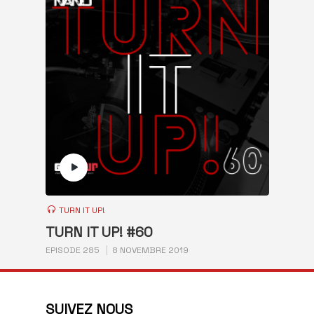
TURN IT UP!
TURN IT UP! #60
EPISODE 285
8 NOVEMBRE 2019
SUIVEZ NOUS