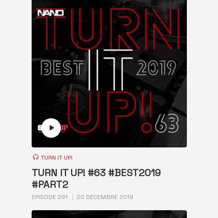
TURN IT UP!
TURN IT UP! #63 #BEST2019
#PART2
EPISODE 291
20 DÉCEMBRE 2019