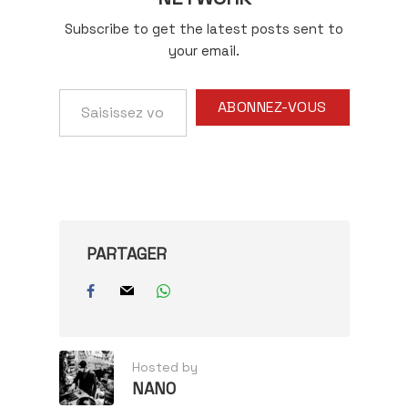
Subscribe to get the latest posts sent to
your email.
Saisissez
ABONNEZ-VOUS
votre
adresse
e-
mail…
PARTAGER
Hosted by
NANO