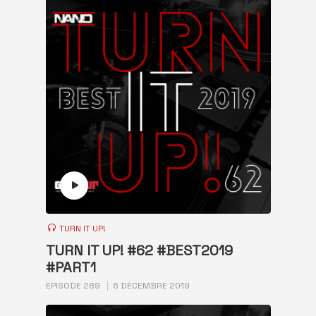
TURN IT UP!
TURN IT UP! #62 #BEST2019
#PART1
EPISODE 289
6 DÉCEMBRE 2019