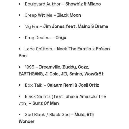
Boulevard Author –
Showbiz & Milano
Creep Wit Me –
Black Moon
My Era –
Jim Jones feat. Maino & Drama
Drug Dealers –
Onyx
Lone Spitters –
Neek The Exotic x Poisen
Pen
1993 –
Dreamville, Buddy, Cozz,
EARTHGANG, J. Cole, JID, Smino, WowGr8t
Box Talk –
Salaam Remi & Joell Ortiz
Black Saintz (feat. Shaka Amazulu The
7th) –
Sunz Of Man
God Black / Black God –
Murs, 9th
Wonder