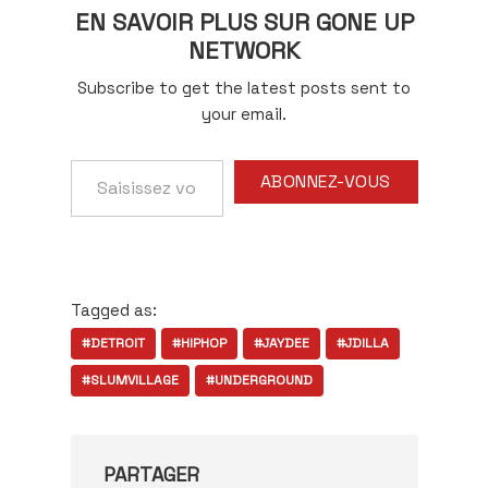
EN SAVOIR PLUS SUR GONE UP
NETWORK
Subscribe to get the latest posts sent to
your email.
Saisissez
ABONNEZ-VOUS
votre
adresse
e-
mail…
Tagged as:
#DETROIT
#HIPHOP
#JAYDEE
#JDILLA
#SLUMVILLAGE
#UNDERGROUND
PARTAGER