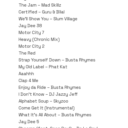
The Jam – Mad Skillz
Certified – Guru & Bilal
We’ll Show You – Slum Village
Jay Dee 38
Motor City 7
Heavy (Chronic Mix)
Motor City 2
The Red
Strap Yourself Down – Busta Rhymes
My Old Label – Phat Kat
Aaahhh
Clap 4 Me
Enjoy da Ride – Busta Rhymes
I Don’t Know – DJ Jazzy Jeff
Alphabet Soup – Skyzoo
Come Get It (Instrumental)
What It’s All About – Busta Rhymes
Jay Dee 5