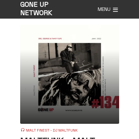
GONE UP
MENU
NETWORK
MALT FINEST - DJ MALTFUNK