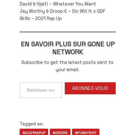
David & Hjalti – Whatever You Want
Jay Worthy & Droop-E – Sic Wit It x GDF
Skillz – 2021 Rap Up
EN SAVOIR PLUS SUR GONE UP
NETWORK
Subscribe to get the latest posts sent to
your email.
Saisissez
ABONNEZ-VOUS
votre
adresse
e-
mail…
Tagged as:
#2021RAPUP
#DRDRE
#FUNKYSHIT