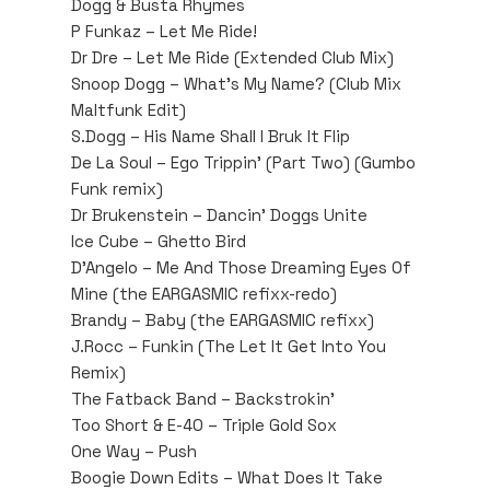
Dogg & Busta Rhymes
P Funkaz – Let Me Ride!
Dr Dre – Let Me Ride (Extended Club Mix)
Snoop Dogg – What’s My Name? (Club Mix
Maltfunk Edit)
S.Dogg – His Name Shall I Bruk It Flip
De La Soul – Ego Trippin’ (Part Two) (Gumbo
Funk remix)
Dr Brukenstein – Dancin’ Doggs Unite
Ice Cube – Ghetto Bird
D’Angelo – Me And Those Dreaming Eyes Of
Mine (the EARGASMIC refixx-redo)
Brandy – Baby (the EARGASMIC refixx)
J.Rocc – Funkin (The Let It Get Into You
Remix)
The Fatback Band – Backstrokin’
Too Short & E-40 – Triple Gold Sox
One Way – Push
Boogie Down Edits – What Does It Take