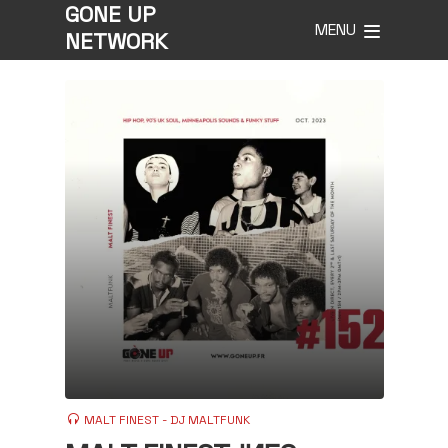
GONE UP
MENU
NETWORK
MALT FINEST - DJ MALTFUNK