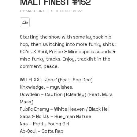
MALT FINEST #152
BY
MALTFUNK
9 OCTOBRE 2023
Starting the show with some layback hip
hop, then switching into more funky shits :
90’s UK Soul, Prince & Minneapolis sounds &
misc funky tracks. Enjoy, tracklist in the
comment, peace.
WLLFLXX – Jonz’ (Feat. See Dee)
Knxwledge. – mywishes.
Dowdelin – Caution (B.Marley) (Feat. Mura
Masa)
Public Enemy – White Heaven / Black Hell
Saba & No I.D. – Hue_man Nature
Nas – Pretty Young Girl
Ab-Soul – Gotta Rap