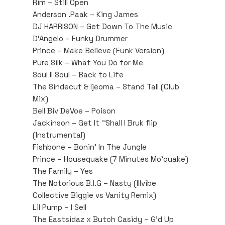
Rim – Still Open
Anderson .Paak – King James
DJ HARRISON – Get Down To The Music
D’Angelo – Funky Drummer
Prince – Make Believe (Funk Version)
Pure Silk – What You Do for Me
Soul II Soul – Back to Life
The Sindecut & Ijeoma – Stand Tall (Club
Mix)
Bell Biv DeVoe – Poison
Jackinson – Get It ™Shall I Bruk flip
(Instrumental)
Fishbone – Bonin’ In The Jungle
Prince – Housequake (7 Minutes Mo’quake)
The Family – Yes
The Notorious B.I.G – Nasty (Illvibe
Collective Biggie vs Vanity Remix)
Lil Pump – I Sell
The Eastsidaz x Butch Casidy – G’d Up