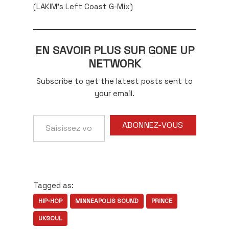
(LAKIM’s Left Coast G-Mix)
EN SAVOIR PLUS SUR GONE UP
NETWORK
Subscribe to get the latest posts sent to
your email.
Saisissez
ABONNEZ-VOUS
votre
adresse
e-
mail…
Tagged as:
HIP-HOP
MINNEAPOLIS SOUND
PRINCE
UKSOUL