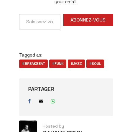
your email.
Saisissez
ABONNEZ-VOUS
votre
adresse
e-
mail…
Tagged as:
#BREAKBEAT
#FUNK
#JAZZ
#SOUL
PARTAGER
Hosted by