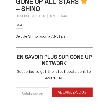
GONE UP ALL-STARS
– SHINO
BY
SHINO & CRABEES
9 MOIS AGO
Set de Shino pour la All-Stars
EN SAVOIR PLUS SUR GONE UP
NETWORK
Subscribe to get the latest posts sent to
your email.
Saisissez
ABONNEZ-VOUS
votre
adresse
e-