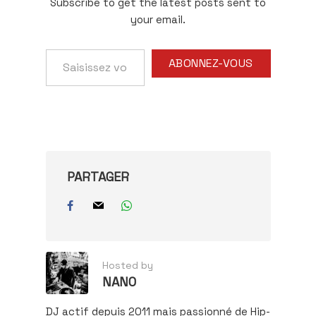
Subscribe to get the latest posts sent to
your email.
Saisissez
ABONNEZ-VOUS
votre
adresse
e-
mail…
PARTAGER
Hosted by
NANO
DJ actif depuis 2011 mais passionné de Hip-