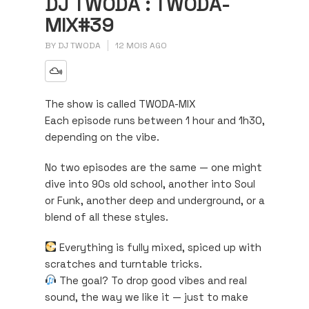
DJ TWODA : TWODA-
MIX#39
BY
DJ TWODA
12 MOIS AGO
The show is called TWODA-MIX
Each episode runs between 1 hour and 1h30,
depending on the vibe.
No two episodes are the same — one might
dive into 90s old school, another into Soul
or Funk, another deep and underground, or a
blend of all these styles.
Everything is fully mixed, spiced up with
scratches and turntable tricks.
The goal? To drop good vibes and real
sound, the way we like it — just to make