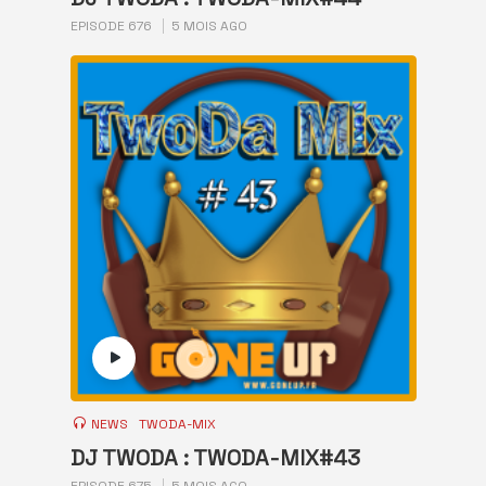
EPISODE 676
5 MOIS AGO
NEWS
TWODA-MIX
DJ TWODA : TWODA-MIX#43