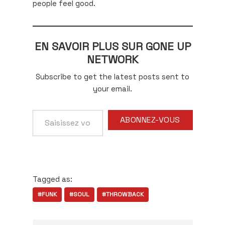
people feel good.
EN SAVOIR PLUS SUR GONE UP
NETWORK
Subscribe to get the latest posts sent to
your email.
Saisissez
ABONNEZ-VOUS
votre
adresse
e-
mail…
Tagged as:
#FUNK
#SOUL
#THROWBACK