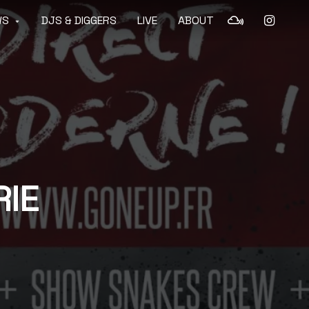
WS
DJS & DIGGERS
LIVE
ABOUT
RIE