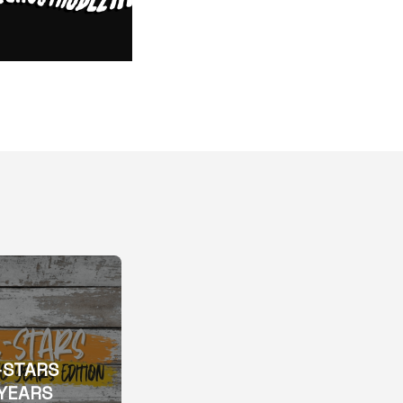
-STARS
YEARS