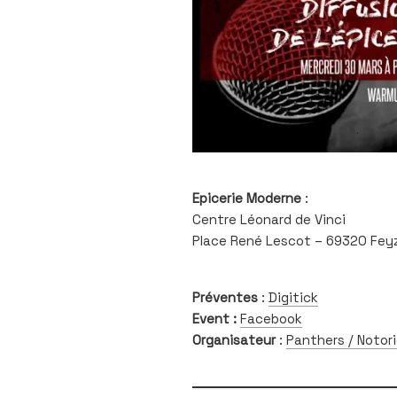
Epicerie Moderne
:
Centre Léonard de Vinci
Place René Lescot – 69320 Fey
Préventes
:
Digitick
Event :
Facebook
Organisateur
:
Panthers / Notor