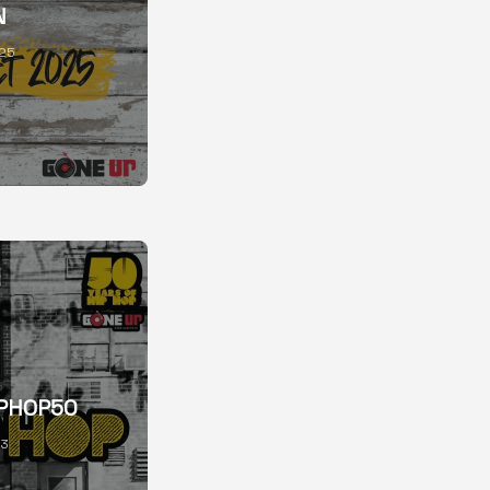
N
025
IPHOP50
23