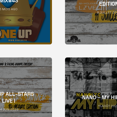
MIX#43
EDITIO
5 MOIS AGO
9 JUILLET 2
UP ALL-STARS
NANO – MY H
LIVE !
11 AOÛT 20
4 JUIN 2025