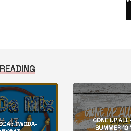
 READING
GONE UP ALL
ODA : TWODA-
SUMMER 10 