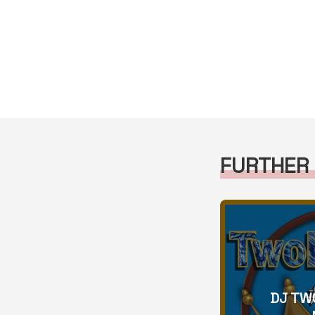
FURTHER
DJ TW